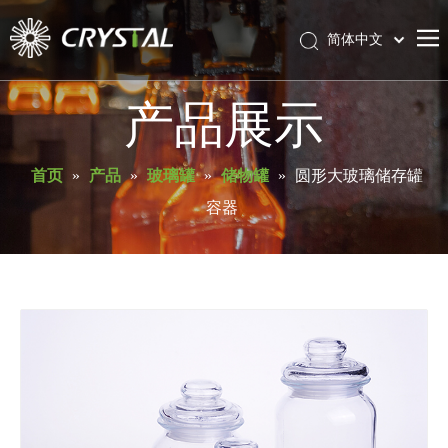
简体中文
English
首页
产品展示
关于库瑞斯特
产品
首页
»
产品
»
玻璃罐
»
储物罐
»
圆形大玻璃储存罐
容器
服务与支持
新闻
联系我们