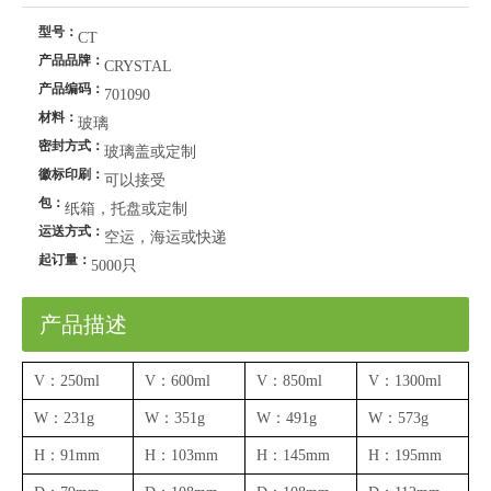
型号：
CT
产品品牌：
CRYSTAL
产品编码：
701090
材料：
玻璃
密封方式：
玻璃盖或定制
徽标印刷：
可以接受
包：
纸箱，托盘或定制
运送方式：
空运，海运或快递
起订量：
5000只
产品描述
V：250ml
V：600ml
V：850ml
V：1300ml
W：231g
W：351g
W：491g
W：573g
H：91mm
H：103mm
H：145mm
H：195mm