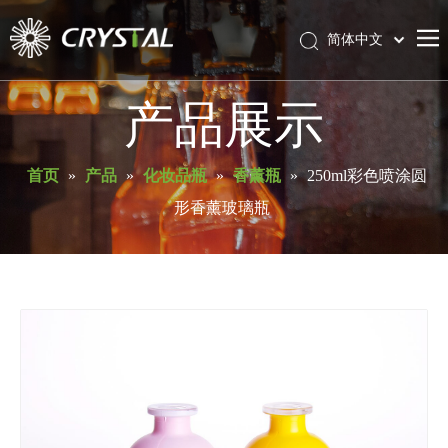
简体中文
English
首页
产品展示
关于库瑞斯特
产品
首页
»
产品
»
化妆品瓶
»
香薰瓶
»
250ml彩色喷涂圆
形香薰玻璃瓶
服务与支持
新闻
联系我们