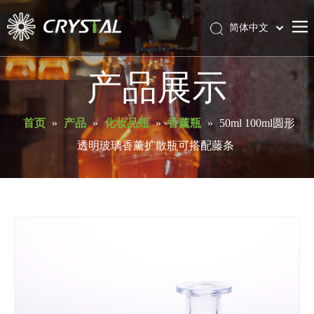
简体中文
English
首页
产品展示
关于库瑞斯特
产品
首页
»
产品
»
化妆品瓶
»
香薰瓶
»
50ml 100ml圆形
透明玻璃香薰扩散瓶可搭配藤条
服务与支持
新闻
联系我们