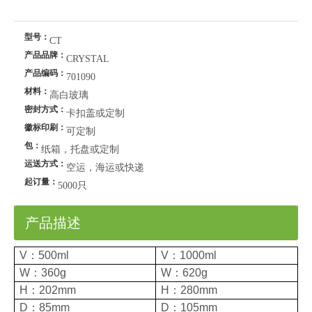
型号：
CT
产品品牌：
CRYSTAL
产品编码：
701090
材料：
高白玻璃
密封方式：
卡扣盖或定制
徽标印刷：
可定制
包：
纸箱，托盘或定制
运送方式：
空运，海运或快递
起订量：
5000只
产品描述
V：500ml
V：1000ml
W：360g
W：620g
H：202mm
H：280mm
D：85mm
D：105mm