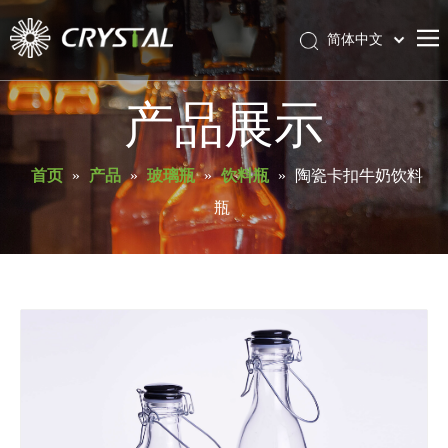
简体中文
English
首页
产品展示
关于库瑞斯特
产品
首页
»
产品
»
玻璃瓶
»
饮料瓶
»
陶瓷卡扣牛奶饮料
瓶
服务与支持
新闻
联系我们