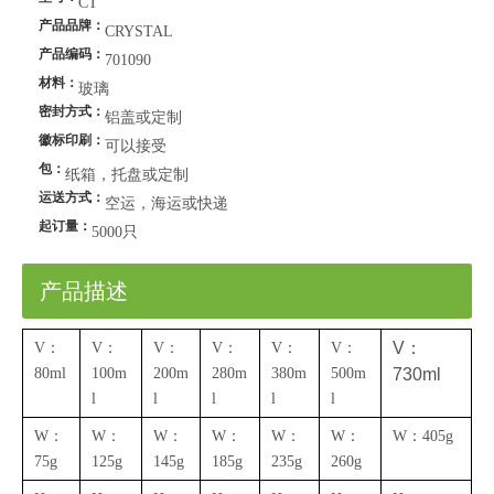
CT
产品品牌：
CRYSTAL
产品编码：
701090
材料：
玻璃
密封方式：
铝盖或定制
徽标印刷：
可以接受
包：
纸箱，托盘或定制
运送方式：
空运，海运或快递
起订量：
5000只
产品描述
V：
V：
V：
V：
V：
V：
V：
80ml
100m
200m
280m
380m
500m
730ml
l
l
l
l
l
W：
W：
W：
W：
W：
W：
W：405g
75g
125g
145g
185g
235g
260g