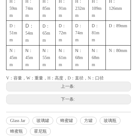
H：
H：
H：
H：
H：
H：
H：
59m
74m
85m
91m
232m
109m
126mm
m
m
m
m
m
m
D：
D：
D：
D：
D：
D：
D：89mm
51m
72m
74m
81m
54m
65m
m
m
m
m
m
m
N：
N：
N：
N：
N：
N：
N：80mm
45m
45m
55m
61m
68m
68m
m
m
m
m
m
m
V：容量，W：重量，H：高度，D：直径，N：口径
上一条:
下一条:
Glass Jar
玻璃罐
蜂蜜罐
方罐
玻璃瓶
蜂蜜瓶
霍尼瓶