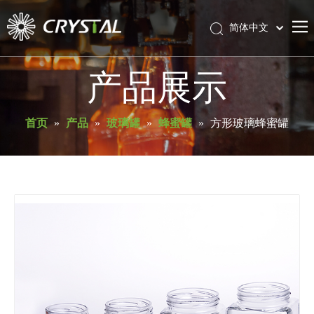
简体中文
English
首页
产品展示
关于库瑞斯特
产品
首页
»
产品
»
玻璃罐
»
蜂蜜罐
»
方形玻璃蜂蜜罐
服务与支持
新闻
联系我们