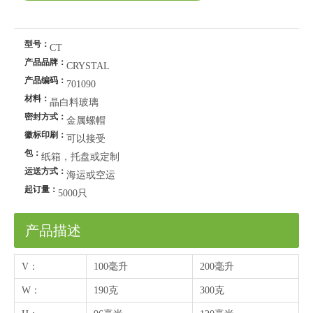
型号：
CT
产品品牌：
CRYSTAL
产品编码：
701090
材料：
晶白料玻璃
密封方式：
金属螺帽
徽标印刷：
可以接受
包：
纸箱，托盘或定制
运送方式：
海运或空运
起订量：
5000只
产品描述
V：
100毫升
200毫升
W：
190克
300克