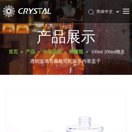
简体中文
English
首页
产品展示
关于库瑞斯特
产品
首页
»
产品
»
化妆品瓶
»
香薰瓶
»
100ml 200ml锥形
透明玻璃香薰瓶可配藤条内塞盖子
服务与支持
新闻
联系我们