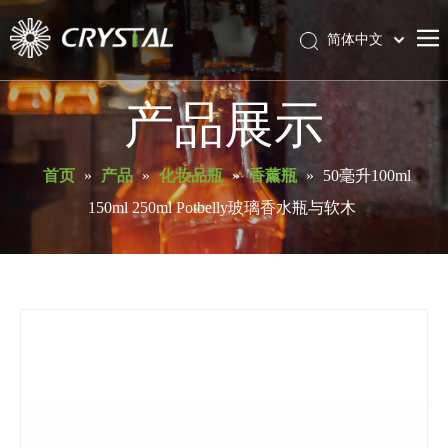
简体中文
English
首页
产品展示
关于库瑞斯特
产品
首页
»
产品
»
化妆品瓶
»
香薰瓶
»
50毫升100ml
150ml 250ml Potbelly玻璃香水瓶与软木
服务与支持
新闻
联系我们