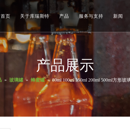
首页
关于库瑞斯特
产品
服务与支持
新闻
玻璃瓶
玻璃罐
化妆品瓶
产品展示
酒瓶
品
»
玻璃罐
»
蜂蜜罐
»
80ml 100ml 150ml 200ml 500ml
梅森杯
调料瓶
油瓶
香水瓶