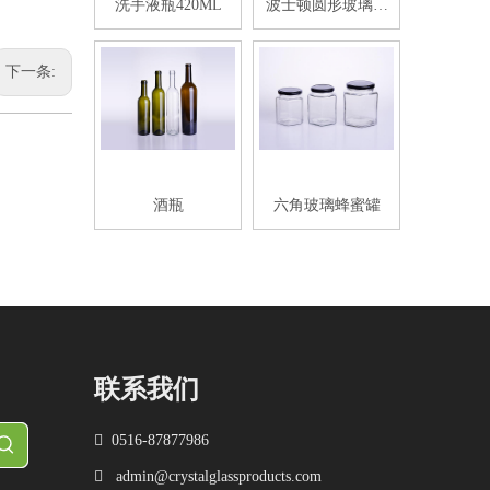
洗手液瓶420ML
波士顿圆形玻璃饮
料瓶
下一条:
酒瓶
六角玻璃蜂蜜罐
联系我们

0516-87877986

admin@crystalglassproducts.com