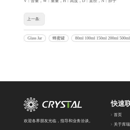
V：音量，W：重量，H：高度，D：直径，N：脖子
上一条:
Glass Jar
蜂蜜罐
80ml 100ml 150ml 200ml
快速
首页
欢迎各界朋友光临，指导和业务洽谈。
关于库瑞