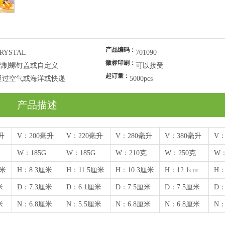
产品编码：
RYSTAL
701090
徽标印刷：
铝制螺钉盖或自定义
可以接受
起订量：
通过空气或海洋或快递
5000pcs
产品描述
升
V：200毫升
V：220毫升
V：280毫升
V：380毫升
V：
W：185G
W：185G
W：210克
W：250克
W：
厘米
H：8.3厘米
H：11.5厘米
H：10.3厘米
H：12.1cm
H：
米
D：7.3厘米
D：6.1厘米
D：7.5厘米
D：7.5厘米
D：
米
N：6.8厘米
N：5.5厘米
N：6.8厘米
N：6.8厘米
N：