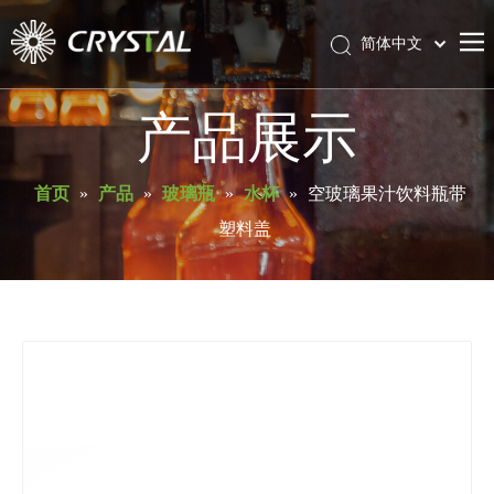
简体中文
English
首页
产品展示
关于库瑞斯特
产品
首页
»
产品
»
玻璃瓶
»
水杯
»
空玻璃果汁饮料瓶带
塑料盖
服务与支持
新闻
联系我们